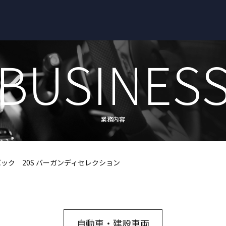
BUSINES
業務内容
バック 20S バーガンディセレクション
自動車・建設車両